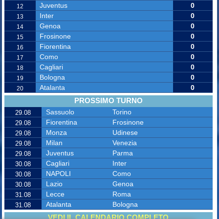
Juventus
0
12
Inter
0
13
Genoa
0
14
Frosinone
0
15
Fiorentina
0
16
Como
0
17
Cagliari
0
18
Bologna
0
19
Atalanta
0
20
PROSSIMO TURNO
Sassuolo
Torino
29.08
Fiorentina
Frosinone
29.08
Monza
Udinese
29.08
Milan
Venezia
29.08
Juventus
Parma
29.08
Cagliari
Inter
30.08
NAPOLI
Como
30.08
Lazio
Genoa
30.08
Lecce
Roma
31.08
Atalanta
Bologna
31.08
VEDI IL CALENDARIO COMPLETO