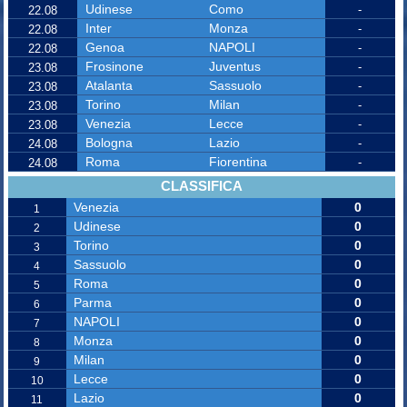
Udinese
Como
-
22.08
Inter
Monza
-
22.08
Genoa
NAPOLI
-
22.08
Frosinone
Juventus
-
23.08
Atalanta
Sassuolo
-
23.08
Torino
Milan
-
23.08
Venezia
Lecce
-
23.08
Bologna
Lazio
-
24.08
Roma
Fiorentina
-
24.08
CLASSIFICA
Venezia
0
1
Udinese
0
2
Torino
0
3
Sassuolo
0
4
Roma
0
5
Parma
0
6
NAPOLI
0
7
Monza
0
8
Milan
0
9
Lecce
0
10
Lazio
0
11