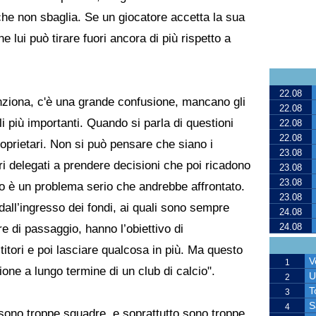
o che non sbaglia. Se un giocatore accetta la sua
 lui può tirare fuori ancora di più rispetto a
22.08
nziona, c'è una grande confusione, mancano gli
22.08
i più importanti. Quando si parla di questioni
22.08
22.08
prietari. Non si può pensare che siano i
23.08
ori delegati a prendere decisioni che poi ricadono
23.08
23.08
to è un problema serio che andrebbe affrontato.
23.08
all’ingresso dei fondi, ai quali sono sempre
24.08
24.08
e di passaggio, hanno l’obiettivo di
stitori e poi lasciare qualcosa in più. Ma questo
V
1
one a lungo termine di un club di calcio".
U
2
T
3
S
4
sono troppe squadre, e soprattutto sono troppe