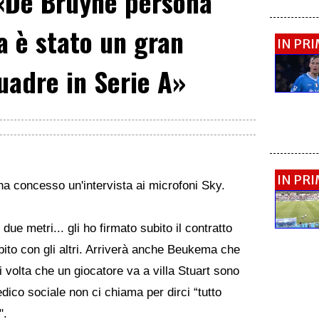
«De Bruyne persona
a è stato un gran
IN PR
uadre in Serie A»
IN PR
 ha concesso un'intervista ai microfoni Sky.
due metri... gli ho firmato subito il contratto
ubito con gli altri. Arriverà anche Beukema che
 volta che un giocatore va a villa Stuart sono
dico sociale non ci chiama per dirci “tutto
".