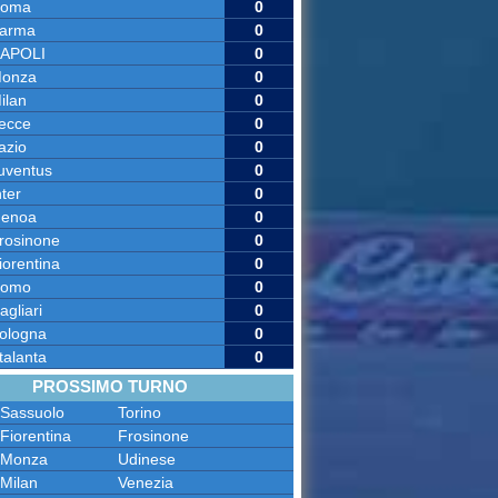
oma
0
arma
0
APOLI
0
onza
0
ilan
0
ecce
0
azio
0
uventus
0
nter
0
enoa
0
rosinone
0
iorentina
0
omo
0
agliari
0
ologna
0
talanta
0
PROSSIMO TURNO
Sassuolo
Torino
Fiorentina
Frosinone
Monza
Udinese
Milan
Venezia