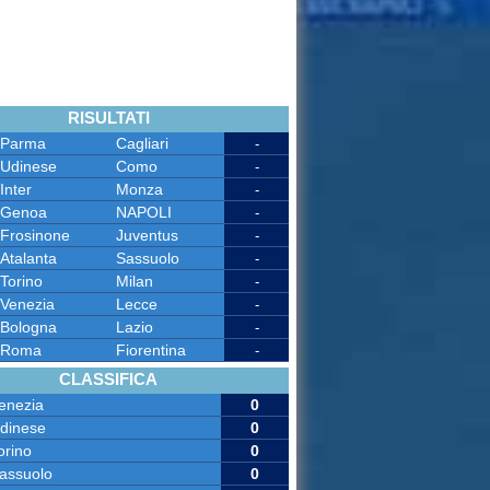
RISULTATI
Parma
Cagliari
-
Udinese
Como
-
Inter
Monza
-
Genoa
NAPOLI
-
Frosinone
Juventus
-
Atalanta
Sassuolo
-
Torino
Milan
-
Venezia
Lecce
-
Bologna
Lazio
-
Roma
Fiorentina
-
CLASSIFICA
enezia
0
dinese
0
orino
0
assuolo
0