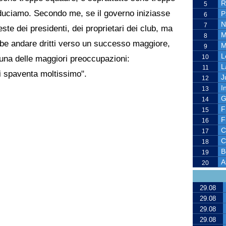
R
5
duciamo. Secondo me, se il governo iniziasse
P
6
N
7
este dei presidenti, dei proprietari dei club, ma
M
8
be andare dritti verso un successo maggiore,
M
9
L
10
una delle maggiori preoccupazioni:
L
11
i spaventa moltissimo".
J
12
I
13
G
14
F
15
F
16
C
17
C
18
B
19
A
20
29.08
29.08
29.08
29.08