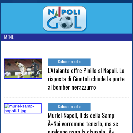
MENU
Calciomercato
L'Atalanta offre Pinilla al Napoli. La
risposta di Giuntoli chiude le porte
al bomber nerazzurro
Calciomercato
Muriel-Napoli, il ds della Samp:
Â«Noi vorremmo tenerlo, ma se
qualcuno paga la clausola...Â»