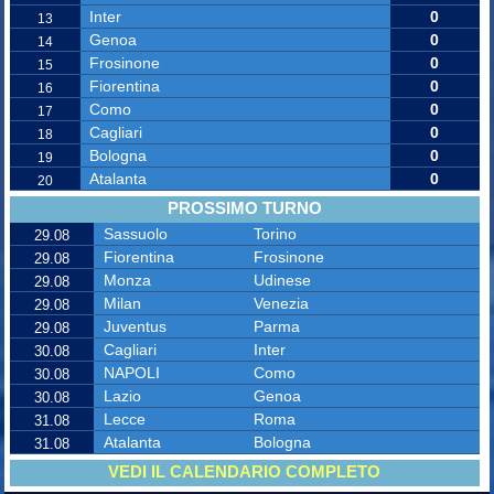
Inter
0
13
Genoa
0
14
Frosinone
0
15
Fiorentina
0
16
Como
0
17
Cagliari
0
18
Bologna
0
19
Atalanta
0
20
PROSSIMO TURNO
Sassuolo
Torino
29.08
Fiorentina
Frosinone
29.08
Monza
Udinese
29.08
Milan
Venezia
29.08
Juventus
Parma
29.08
Cagliari
Inter
30.08
NAPOLI
Como
30.08
Lazio
Genoa
30.08
Lecce
Roma
31.08
Atalanta
Bologna
31.08
VEDI IL CALENDARIO COMPLETO