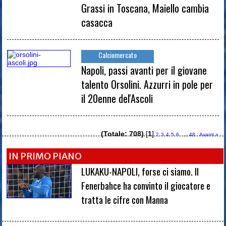
Grassi in Toscana, Maiello cambia
casacca
Calciomercato
Napoli, passi avanti per il giovane
talento Orsolini. Azzurri in pole per
il 20enne del'Ascoli
(Totale: 708)
[
1
]
...
2
3
4
5
6
48
Avanti »
IN PRIMO PIANO
LUKAKU-NAPOLI, forse ci siamo. Il
Fenerbahce ha convinto il giocatore e
tratta le cifre con Manna