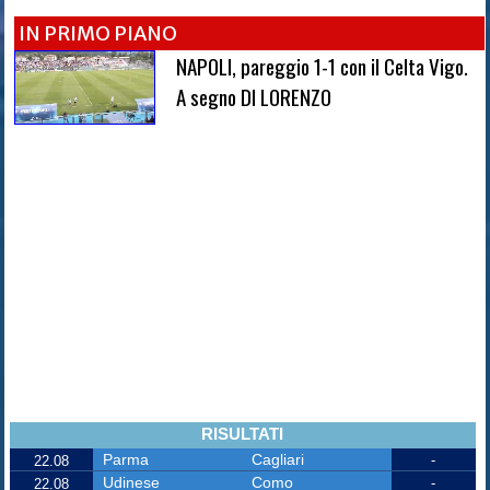
IN PRIMO PIANO
NAPOLI, pareggio 1-1 con il Celta Vigo.
A segno DI LORENZO
RISULTATI
Parma
Cagliari
-
22.08
Udinese
Como
-
22.08