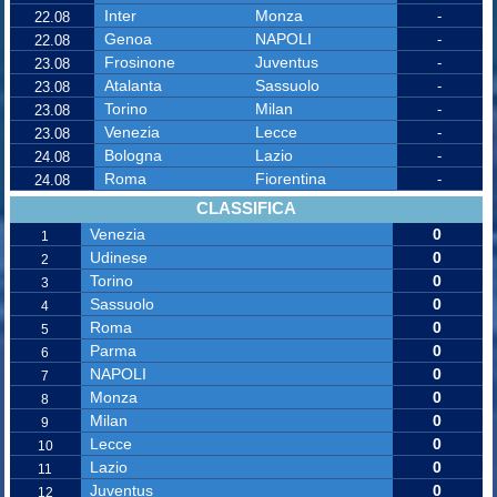
Inter
Monza
-
22.08
Genoa
NAPOLI
-
22.08
Frosinone
Juventus
-
23.08
Atalanta
Sassuolo
-
23.08
Torino
Milan
-
23.08
Venezia
Lecce
-
23.08
Bologna
Lazio
-
24.08
Roma
Fiorentina
-
24.08
CLASSIFICA
Venezia
0
1
Udinese
0
2
Torino
0
3
Sassuolo
0
4
Roma
0
5
Parma
0
6
NAPOLI
0
7
Monza
0
8
Milan
0
9
Lecce
0
10
Lazio
0
11
Juventus
0
12