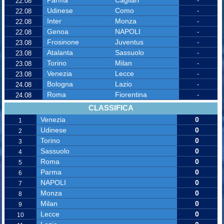
-
22.08
Udinese
Como
-
22.08
Inter
Monza
-
22.08
Genoa
NAPOLI
-
22.08
Frosinone
Juventus
-
23.08
Atalanta
Sassuolo
-
23.08
Torino
Milan
-
23.08
Venezia
Lecce
-
23.08
Bologna
Lazio
-
24.08
Roma
Fiorentina
-
24.08
CLASSIFICA
Venezia
0
1
Udinese
0
2
Torino
0
3
Sassuolo
0
4
Roma
0
5
Parma
0
6
NAPOLI
0
7
Monza
0
8
Milan
0
9
Lecce
0
10