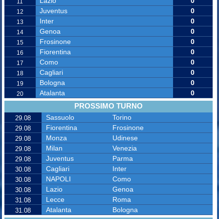
Lazio
0
11
Juventus
0
12
Inter
0
13
Genoa
0
14
Frosinone
0
15
Fiorentina
0
16
Como
0
17
Cagliari
0
18
Bologna
0
19
Atalanta
0
20
PROSSIMO TURNO
Sassuolo
Torino
29.08
Fiorentina
Frosinone
29.08
Monza
Udinese
29.08
Milan
Venezia
29.08
Juventus
Parma
29.08
Cagliari
Inter
30.08
NAPOLI
Como
30.08
Lazio
Genoa
30.08
Lecce
Roma
31.08
Atalanta
Bologna
31.08