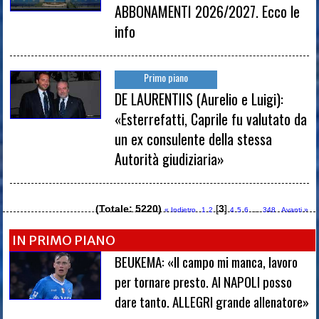
ABBONAMENTI 2026/2027. Ecco le
info
Primo piano
DE LAURENTIIS (Aurelio e Luigi):
«Esterrefatti, Caprile fu valutato da
un ex consulente della stessa
Autorità giudiziaria»
(Totale: 5220)
[
3
]
...
« Indietro
1
2
4
5
6
348
Avanti »
IN PRIMO PIANO
BEUKEMA: «Il campo mi manca, lavoro
per tornare presto. Al NAPOLI posso
dare tanto. ALLEGRI grande allenatore»