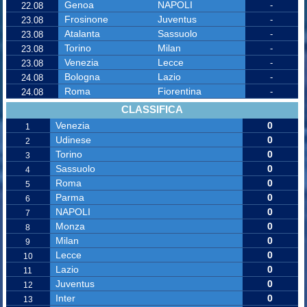
Genoa
NAPOLI
-
22.08
Frosinone
Juventus
-
23.08
Atalanta
Sassuolo
-
23.08
Torino
Milan
-
23.08
Venezia
Lecce
-
23.08
Bologna
Lazio
-
24.08
Roma
Fiorentina
-
24.08
CLASSIFICA
Venezia
0
1
Udinese
0
2
Torino
0
3
Sassuolo
0
4
Roma
0
5
Parma
0
6
NAPOLI
0
7
Monza
0
8
Milan
0
9
Lecce
0
10
Lazio
0
11
Juventus
0
12
Inter
0
13