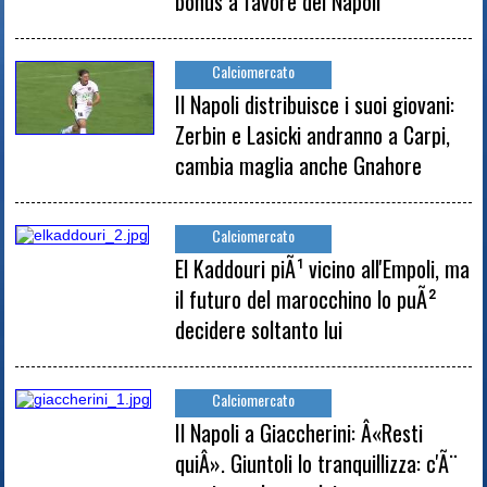
bonus a favore del Napoli
Calciomercato
Il Napoli distribuisce i suoi giovani:
Zerbin e Lasicki andranno a Carpi,
cambia maglia anche Gnahore
Calciomercato
El Kaddouri piÃ¹ vicino all'Empoli, ma
il futuro del marocchino lo puÃ²
decidere soltanto lui
Calciomercato
Il Napoli a Giaccherini: Â«Resti
quiÂ». Giuntoli lo tranquillizza: c'Ã¨