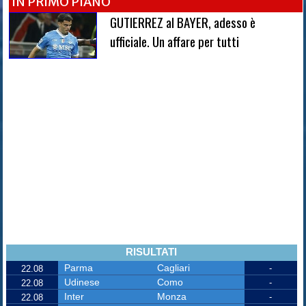
IN PRIMO PIANO
GUTIERREZ al BAYER, adesso è
ufficiale. Un affare per tutti
RISULTATI
Parma
Cagliari
-
22.08
Udinese
Como
-
22.08
Inter
Monza
-
22.08