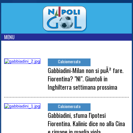
MENU
Calciomercato
Gabbiadini-Milan non si puÃ² fare.
Fiorentina? "NI". Giuntoli in
Inghilterra settimana prossima
Calciomercato
Gabbiadini, sfuma l'ipotesi
Fiorentina. Kalinic dice no alla Cina
e rimane in maglia viola