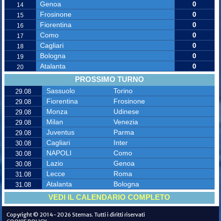
Genoa
0
14
Frosinone
0
15
Fiorentina
0
16
Como
0
17
Cagliari
0
18
Bologna
0
19
Atalanta
0
20
PROSSIMO TURNO
Sassuolo
Torino
29.08
Fiorentina
Frosinone
29.08
Monza
Udinese
29.08
Milan
Venezia
29.08
Juventus
Parma
29.08
Cagliari
Inter
30.08
NAPOLI
Como
30.08
Lazio
Genoa
30.08
Lecce
Roma
31.08
Atalanta
Bologna
31.08
VEDI IL CALENDARIO COMPLETO
Copyright © 2014-2026 Stemas. Tutti i diritti riservati