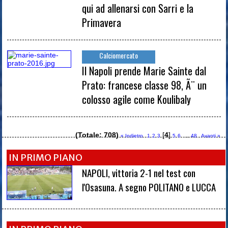
qui ad allenarsi con Sarri e la
Primavera
Calciomercato
Il Napoli prende Marie Sainte dal
Prato: francese classe 98, Ã¨ un
colosso agile come Koulibaly
(Totale: 708)
[
4
]
...
« Indietro
1
2
3
5
6
48
Avanti »
IN PRIMO PIANO
NAPOLI, vittoria 2-1 nel test con
l'Osasuna. A segno POLITANO e LUCCA